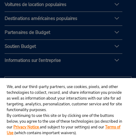
Voitures de location populaires
Destinations américaines populaires
Partenaires de Budget
Soutien Budget
Informations sur l'entreprise
We, and our third-party partners, use cookies, pixels, and other
technologies to collect, record, and share information you provide
as well as information about your interactions with our site for ad
targeting, analytics, personalization, customer service and for site
functionality purposes.
By continuing to use this site or by clicking one of the buttons
below, you agree to the use of these technologies (as described in
our
Privacy Notice
and subject to your settings) and our
Terms of
Use
(which contains important waivers).