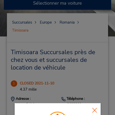
Sélectionner ma voiture
Succursales
Europe
Romania
Timisoara
Timisoara Succursales près de
chez vous et succursales de
location de véhicule
CLOSED 2021-11-10
1
4.37 mille
Adresse :
Téléphone :
Must Call for
3623309
Instructions,