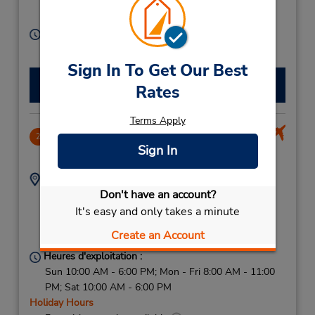
No Office,
Timisoara,
Romainia
Heures d'exploitation :
Free pickup service available
Sign In To Get Our Best
Faire une réservation
Rates
Terms Apply
Timisoara Airport
2
Sign In
8.07 mille
Adresse :
Téléphone :
Don't have an account?
Timisoara International
723623309
Airport,
It's easy and only takes a minute
Timisoara,
307200,
Create an Account
Romainia
Heures d'exploitation :
Sun 10:00 AM - 6:00 PM; Mon - Fri 8:00 AM - 11:00
PM; Sat 10:00 AM - 6:00 PM
Holiday Hours