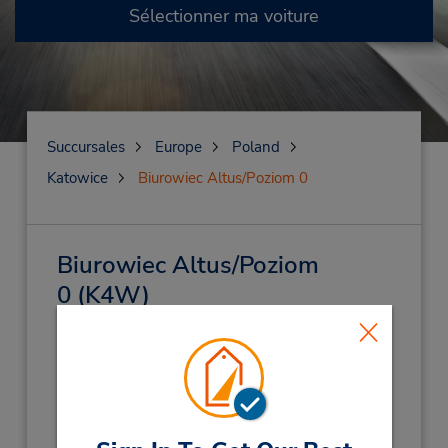
Sélectionner ma voiture
Succursales
Europe
Poland
Katowice
Biurowiec Altus/Poziom 0
Biurowiec Altus/Poziom
0
(K4W)
Adresse :
Biurowiec Altus / Poziom 0,
Katowice,
40-007,
Poland
Téléphone :
+48 601 354 812