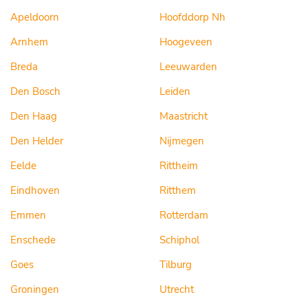
Apeldoorn
Hoofddorp Nh
Arnhem
Hoogeveen
Breda
Leeuwarden
Den Bosch
Leiden
Den Haag
Maastricht
Den Helder
Nijmegen
Eelde
Rittheim
Eindhoven
Ritthem
Emmen
Rotterdam
Enschede
Schiphol
Goes
Tilburg
Groningen
Utrecht