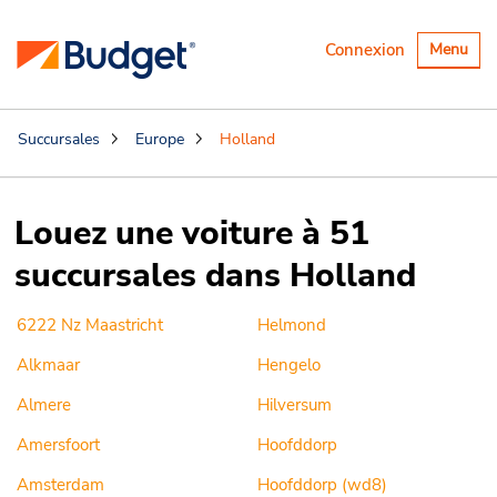
Basculer
Connexion
Menu
la
navigatio
Succursales
Europe
Holland
Louez une voiture à 51
succursales dans Holland
6222 Nz Maastricht
Helmond
Alkmaar
Hengelo
Almere
Hilversum
Amersfoort
Hoofddorp
Amsterdam
Hoofddorp (wd8)