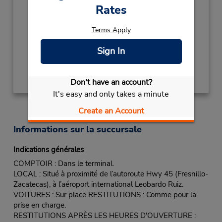
Succursale avec boîte de dépôt des clés
Rates
Si vous arrivez, le comptoir de location se
trouve dans le terminal à une courte distance
Terms Apply
de marche du stationnement.
Sign In
Obtenir un itinéraire
Don't have an account?
It's easy and only takes a minute
Create an Account
Informations sur la succursale
Indications générales
COMPTOIR : Dans le terminal.
LOCAL : Situé à proximité de l’autoroute Hwy 45 (Fresnillo-
Zacatecas), à l’aéroport international Leobardo Ruiz.
VOITURES : Sur place RESTITUTIONS : Comme pour la
prise en charge.
RESTITUTIONS APRÈS LES HEURES D'OUVERTURE :