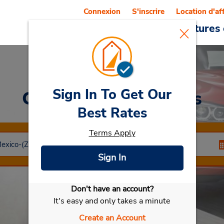
Connexion
S'inscrire
Location d'af
Reservations
Offres
Voitures 
Sign In To Get Our
Car Rental
Zacatecas
Best Rates
Terms Apply
Sign In
Don't have an account?
Sélectionner ma voiture
It's easy and only takes a minute
Create an Account