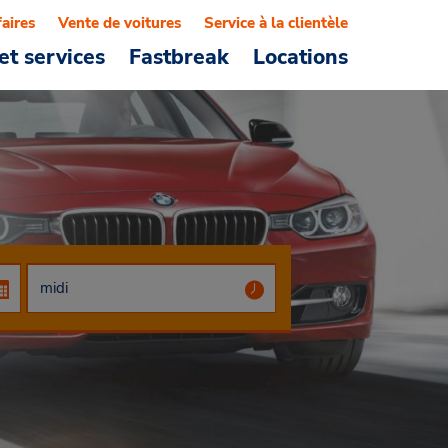
faires
Vente de voitures
Service à la clientèle
et services
Fastbreak
Locations