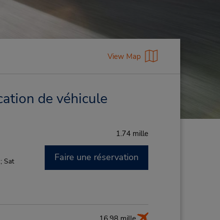
View Map
cation de véhicule
1.74 mille
Faire une réservation
; Sat
16.98 mille