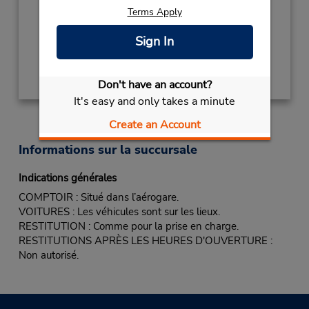
Sun - Sat 8:00 AM - 6:00 PM
Terms Apply
Free pickup service available
Sign In
Obtenir un itinéraire
Don't have an account?
It's easy and only takes a minute
Create an Account
Informations sur la succursale
Indications générales
COMPTOIR : Situé dans l’aérogare.
VOITURES : Les véhicules sont sur les lieux.
RESTITUTION : Comme pour la prise en charge.
RESTITUTIONS APRÈS LES HEURES D'OUVERTURE :
Non autorisé.