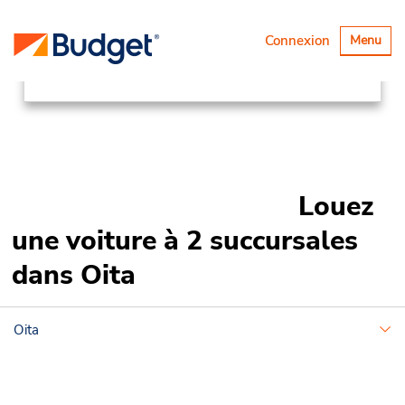
Succursales
Asia Pacific
Japan
Basculer
Connexion
Menu
la
Oita
navigatio
Louez
une voiture à 2 succursales
dans Oita
Oita