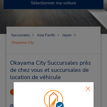
Sélectionner ma voiture
Succursales
Asia Pacific
Japan
Okayama City
Okayama City Succursales près
de chez vous et succursales de
location de véhicule
Okayama
1
.19 mille
Adresse :
Téléphone :