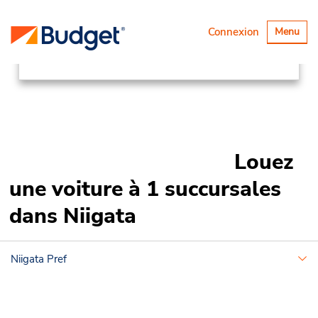
Succursales
Asia Pacific
Japan
Basculer
Connexion
Menu
la
Niigata
navigatio
Louez
une voiture à 1 succursales
dans Niigata
Niigata Pref