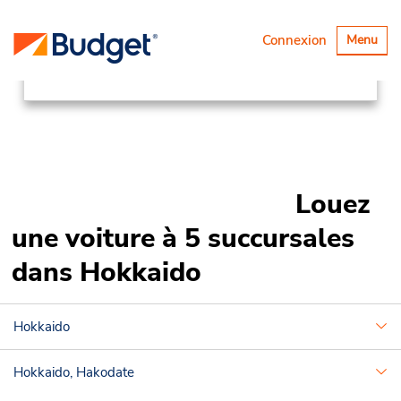
Succursales
Asia Pacific
Japan
Basculer
Connexion
Menu
la
Hokkaido
navigatio
Louez
une voiture à 5 succursales
dans Hokkaido
Hokkaido
Hokkaido, Hakodate