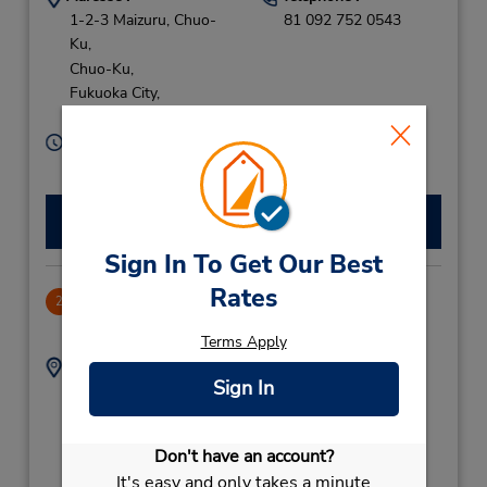
1-2-3 Maizuru, Chuo-
81 092 752 0543
Ku,
Chuo-Ku,
Fukuoka City,
810-0073,
Japan
Heures d'exploitation :
Sun - Sat 8:00 AM - 8:00 PM
Faire une réservation
Sign In To Get Our Best
Rates
Gofuku-Machi
2
.73 mille
Terms Apply
Adresse :
Téléphone :
Sign In
1-13
(81) 92 271 0543
Kamigofukumachi,
Hakata-Ku,
Don't have an account?
Fukuoka City,
It's easy and only takes a minute