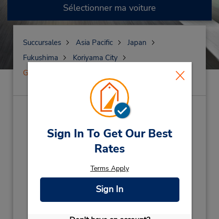
Sélectionner ma voiture
Succursales
Asia Pacific
Japan
Fukushima
Koriyama City
Gare de Koriyama
Gare de Koriyama
(K5Y)
Sign In To Get Our Best
Adresse :
Rates
2-1-37 Houhaccho,
Fukushima Pref,
Koriyama City,
963-8811,
Terms Apply
Japan
Téléphone :
Sign In
0120 825 310
Heures d'exploitation :