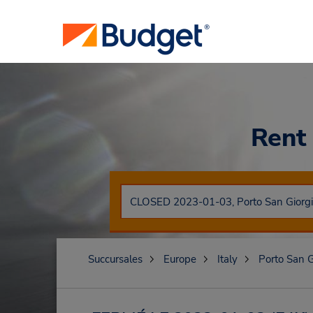
Rent
Succursales
Europe
Italy
Porto San G