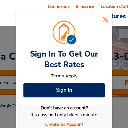
Connexion
S'inscrire
Location d'af
Reservations
Offres
Voitures 
Sign In To Get Our
 a Car
at FERMÉ LE 2023-
Best Rates
Terms Apply
Sign In
iorgio Fm
FERMÉ LE 2023-01-03
Don't have an account?
Sélectionner ma voiture
It's easy and only takes a minute
Create an Account