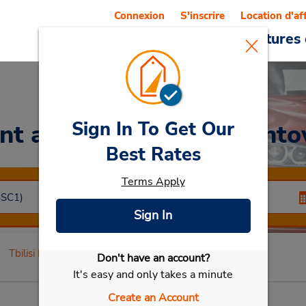
Connexion
S'inscrire
Location d'af
Reservations
Offres
Voitures 
Sign In To Get Our
nt a Car
at Tbilisi Downt
Best Rates
Terms Apply
Sign In
Tbilisi Downtown
Don't have an account?
Sélectionner ma voiture
It's easy and only takes a minute
Create an Account