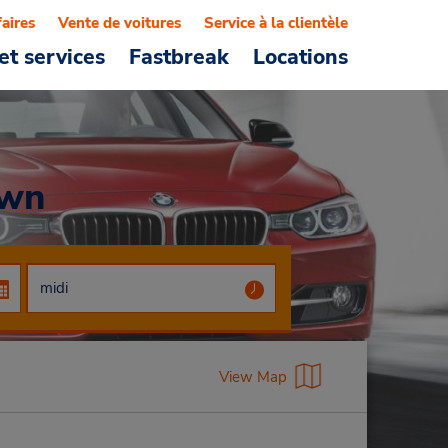
faires
Vente de voitures
Service à la clientèle
et services
Fastbreak
Locations
own
View Map