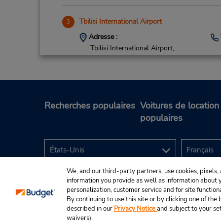
Tbilisi International Airport
3
Adresse :
Tbilisi International Airport,
Tbilisi,
00158,
GE
Recherches populaires
Voitures de location
populaires
We, and our third-party partners, use cookies, pixels, 
information you provide as well as information about yo
personalization, customer service and for site function
By continuing to use this site or by clicking one of th
described in our
Privacy Notice
and subject to your se
© Budget Rent A Car System, Inc., 2025.
waivers).