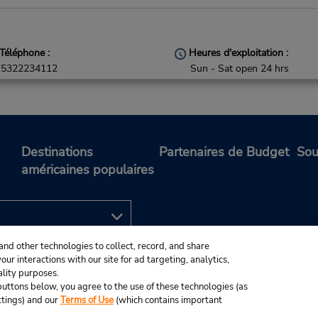
Téléphone :
Heures d'exploitation :
5322234112
Sun - Sat open 24 hrs
Succursale avec boîte de dépô
clés
Destinations
Partenaires de Budget
Sou
américaines populaires
and other technologies to collect, record, and share
ur interactions with our site for ad targeting, analytics,
ality purposes.
e buttons below, you agree to the use of these technologies (as
ttings) and our
Terms of Use
(which contains important