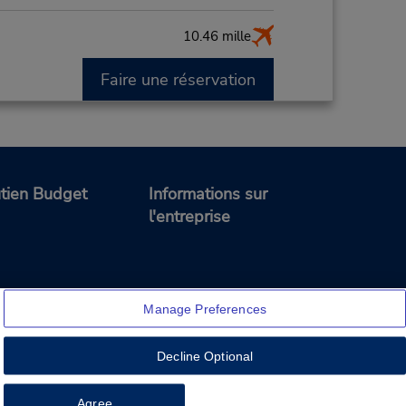
10.46 mille
Faire une réservation
t des
tien Budget
Informations sur
l'entreprise
Manage Preferences
Decline Optional
Feedback
Agree