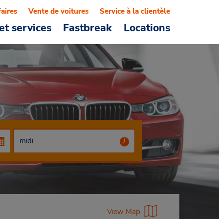
faires
Vente de voitures
Service à la clientèle
et services
Fastbreak
Locations
View Map