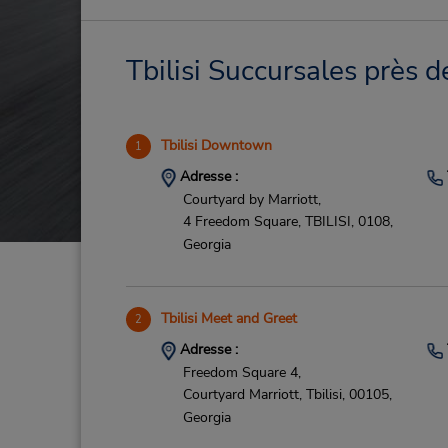
Tbilisi Succursales près d
Tbilisi Downtown
1
Adresse :
Courtyard by Marriott,
4 Freedom Square,
TBILISI,
0108,
Georgia
Tbilisi Meet and Greet
2
Adresse :
Freedom Square 4,
Courtyard Marriott,
Tbilisi,
00105,
Georgia