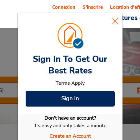
Connexion
S'inscrire
Location d'af
Reservations
Offres
Voitures 
Sign In To Get Our
Car Rental
Tbilisi
Best Rates
Terms Apply
Sign In
Don't have an account?
Sélectionner ma voiture
It's easy and only takes a minute
Create an Account