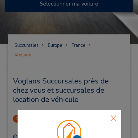
Sélectionner ma voiture
Succursales
Europe
France
Voglans
Voglans Succursales près de
chez vous et succursales de
location de véhicule
Annecy Gare
1
29.32 mille
Adresse :
Téléphone :