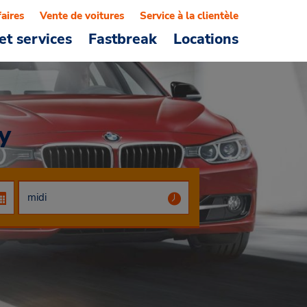
faires
Vente de voitures
Service à la clientèle
et services
Fastbreak
Locations
y