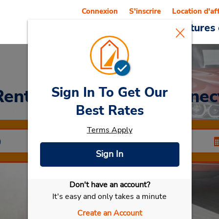
Connexion
S'inscrire
Location d'af
Reservations
Offres
Voitures 
Sign In To Get Our
Rent a Car
at Gare d’Annec
Best Rates
Terms Apply
Sign In
Don't have an account?
Sélectionner ma voiture
It's easy and only takes a minute
Create an Account