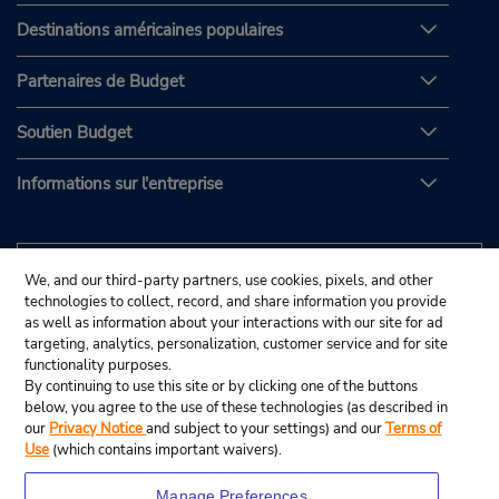
Destinations américaines populaires
Partenaires de Budget
Soutien Budget
Informations sur l'entreprise
We, and our third-party partners, use cookies, pixels, and other
technologies to collect, record, and share information you provide
as well as information about your interactions with our site for ad
targeting, analytics, personalization, customer service and for site
functionality purposes.
By continuing to use this site or by clicking one of the buttons
below, you agree to the use of these technologies (as described in
our
Privacy Notice
and subject to your settings) and our
Terms of
Use
(which contains important waivers).
Manage Preferences