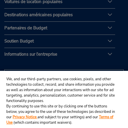
Voitures de location populaires
Destinations américaines populaires
Partenaires de Budget
Soutien Budget
Informations sur l'entreprise
We, and our third-party partners, use cookies, pixels, and other
technologies to collect, record, and share information you provide
as well as information about your interactions with our site for ad
targeting, analytics, personalization, customer service and for site
functionality purposes.
By continuing to use this site or by clicking one of the buttons
below, you agree to the use of these technologies (as described in
our
Privacy Notice
and subject to your settings) and our
Terms of
Use
(which contains important waivers).