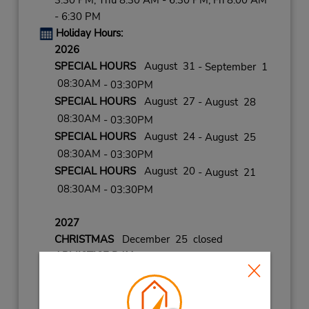
3:30 PM; Thu 8:30 AM - 6:30 PM; Fri 8:00 AM
- 6:30 PM
Holiday Hours:
2026
SPECIAL HOURS
August 31
- September 1
08:30AM
- 03:30PM
SPECIAL HOURS
August 27
- August 28
08:30AM
- 03:30PM
SPECIAL HOURS
August 24
- August 25
08:30AM
- 03:30PM
SPECIAL HOURS
August 20
- August 21
08:30AM
- 03:30PM
2027
CHRISTMAS
December 25 closed
ARMISTICE DAY
November 11 closed
ALL SAINTS
November 1 closed
SPECIAL HOURS
August 17
- August 18
08:30AM
- 03:30PM