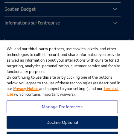
Soutien Budget
Informations sur l'entreprise
We, and our third-party partners, use cookies, pixels, and other
technologies to collect, record, and share information you provide
as well as information about your interactions with our site for ad
targeting, analytics, personalization, customer service and for site
functionality purposes.
By continuing to use this site or by clicking one of the buttons
below, you agree to the use of these technologies (as described in
our
Privacy Notice
and subject to your settings) and our
Terms of
Use
(which contains important waivers).
Manage Preferences
Decline Optional
© Budget Rent A Car System, Inc., 2025.
View Map