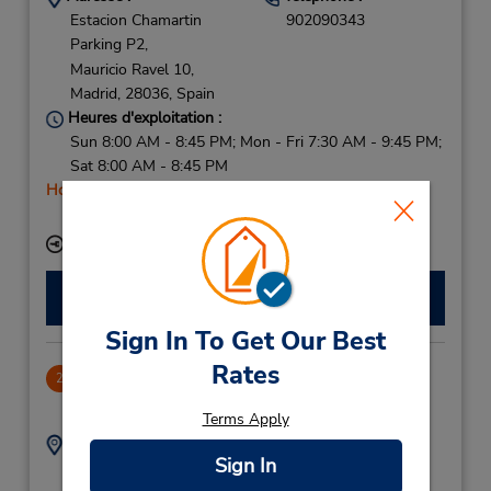
Estacion Chamartin
902090343
Parking P2,
Mauricio Ravel 10,
Madrid,
28036,
Spain
Heures d'exploitation :
Sun 8:00 AM - 8:45 PM; Mon - Fri 7:30 AM - 9:45 PM;
Sat 8:00 AM - 8:45 PM
Holiday Hours
Free pickup service available
Succursale avec boîte de dépôt des clés
Faire une réservation
Sign In To Get Our Best
Rates
CLOSED 2021-10-22
2
11.17 mille
Terms Apply
Adresse :
Téléphone :
Sign In
(34) 91 654 33 61
Menorca 2,