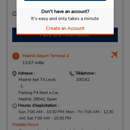
Alcobendas,
28100,
Spain
Don't have an account?
Heures d'exploitation :
It's easy and only takes a minute
Free pickup service available
Create an Account
Faire une réservation
Madrid Airport Terminal 4
3
13.67 mille
Adresse :
Téléphone :
Madrid Apt T4 Level
200162
-1,
Parking P4 Rent a Car,
Madrid,
28042,
Spain
Heures d'exploitation :
Sun 7:00 AM - 10:30 PM; Mon - Fri 7:00 AM - 12:30
AM; Sat 7:00 AM - 10:30 PM
Holiday Hours