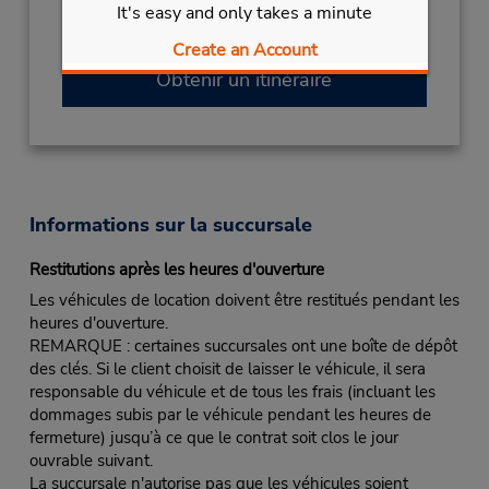
NATIONAL DAY
August 15 closed
It's easy and only takes a minute
Succursale avec boîte de dépôt des clés
Create an Account
Obtenir un itinéraire
Informations sur la succursale
Restitutions après les heures d'ouverture
Les véhicules de location doivent être restitués pendant les
heures d'ouverture.
REMARQUE : certaines succursales ont une boîte de dépôt
des clés. Si le client choisit de laisser le véhicule, il sera
responsable du véhicule et de tous les frais (incluant les
dommages subis par le véhicule pendant les heures de
fermeture) jusqu’à ce que le contrat soit clos le jour
ouvrable suivant.
La succursale n'autorise pas que les véhicules soient