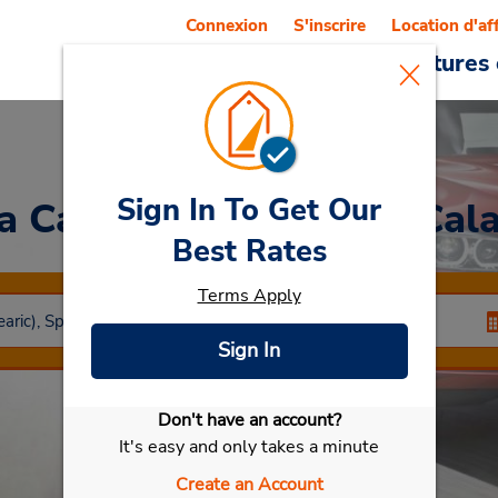
Connexion
S'inscrire
Location d'af
Reservations
Offres
Voitures 
Sign In To Get Our
a Car
at MALLORCA : Cala
Best Rates
Terms Apply
Sign In
Don't have an account?
Sélectionner ma voiture
It's easy and only takes a minute
Create an Account