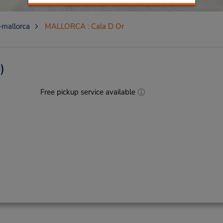
-mallorca
MALLORCA : Cala D Or
)
Free pickup service available