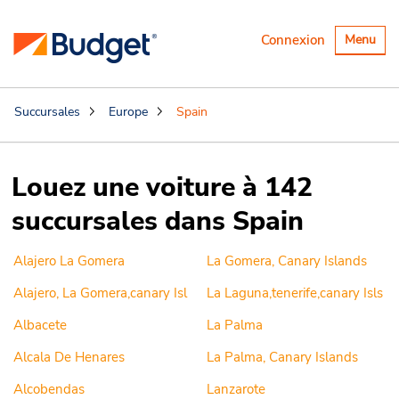
Basculer
Connexion
Menu
la
navigatio
Succursales
Europe
Spain
Louez une voiture à 142
succursales dans Spain
Alajero La Gomera
La Gomera, Canary Islands
Alajero, La Gomera,canary Isl
La Laguna,tenerife,canary Isls
Albacete
La Palma
Alcala De Henares
La Palma, Canary Islands
Alcobendas
Lanzarote