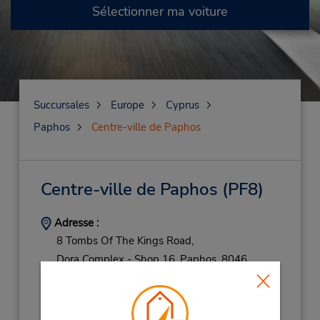
Sélectionner ma voiture
Succursales
Europe
Cyprus
Paphos
Centre-ville de Paphos
Centre-ville de Paphos
(PF8)
Adresse :
8 Tombs Of The Kings Road,
Dora Complex - Shop 16,
Paphos,
8046,
Cyprus
Téléphone :
26953824