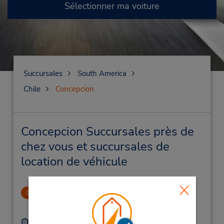
Sélectionner ma voiture
Succursales
South America
Chile
Concepcion
Concepcion Succursales près de
chez vous et succursales de
location de véhicule
Concepcion Downtown
1
.93 mille
Adresse :
Téléphone :