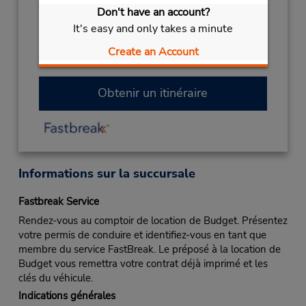
Don't have an account?
2027
It's easy and only takes a minute
NEW YEARS DAY
January 1 closed
Create an Account
Succursale avec boîte de dépôt des clés
Obtenir un itinéraire
Informations sur la succursale
Fastbreak Service
Rendez-vous au comptoir de location de Budget. Présentez
votre permis de conduire et identifiez-vous en tant que
membre du service FastBreak. Le préposé à la location de
Budget vous remettra votre contrat déjà imprimé et les
clés du véhicule.
Indications générales