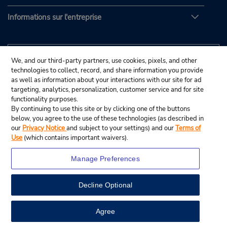
Informations sur l'entreprise
We, and our third-party partners, use cookies, pixels, and other
technologies to collect, record, and share information you provide
as well as information about your interactions with our site for ad
targeting, analytics, personalization, customer service and for site
functionality purposes.
By continuing to use this site or by clicking one of the buttons
below, you agree to the use of these technologies (as described in
our
Privacy Notice
and subject to your settings) and our
Terms of
Use
(which contains important waivers).
Manage Preferences
Decline Optional
© Budget Rent A Car System, Inc., 2025.
View Map
Agree