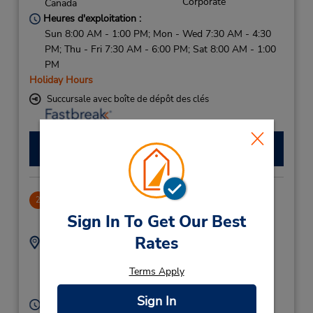
Corporate
Canada
Heures d'exploitation :
Sun 8:00 AM - 1:00 PM; Mon - Wed 7:30 AM - 4:30
PM; Thu - Fri 7:30 AM - 6:00 PM; Sat 8:00 AM - 1:00
PM
Holiday Hours
Succursale avec boîte de dépôt des clés
Faire une réservation
Ottawa - Somerset St
2
1.25 mille
Sign In To Get Our Best
Rates
Adresse :
Téléphone :
6132321527
443 Somerset St W,
Terms Apply
Location Type:
Ottawa,
ON,
K1R 5J7,
Corporate
Canada
Sign In
Heures d'exploitation :