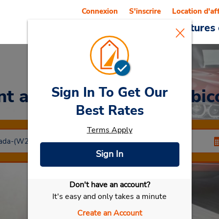
Connexion
S'inscrire
Location d'af
Reservations
Offres
Voitures 
Sign In To Get Our
nt a Car
at Rexdale/Etobic
Best Rates
Terms Apply
Sign In
Don't have an account?
Sélectionner ma voiture
It's easy and only takes a minute
Create an Account