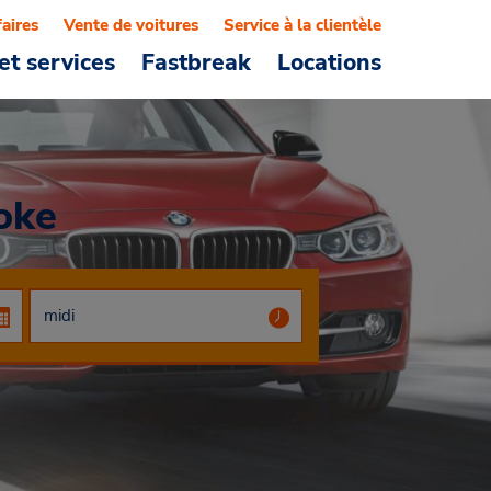
faires
Vente de voitures
Service à la clientèle
et services
Fastbreak
Locations
oke