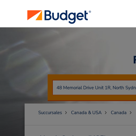
Succursales
Canada & USA
Canada