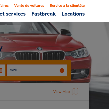
faires
Vente de voitures
Service à la clientèle
et services
Fastbreak
Locations
y
View Map