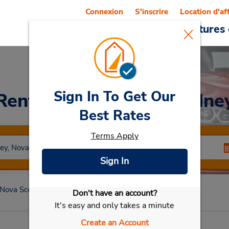
Connexion
S'inscrire
Location d'af
Reservations
Offres
Voitures 
Sign In To Get Our
Rent a Car
at North Sydne
Best Rates
Terms Apply
Sign In
Nova Scotia
North Sydney
North Sydney
Don't have an account?
Sélectionner ma voiture
It's easy and only takes a minute
Create an Account