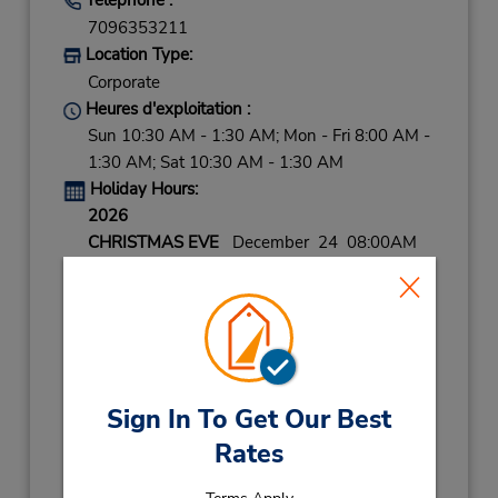
7096353211
Location Type:
Corporate
Heures d'exploitation :
Sun 10:30 AM - 1:30 AM; Mon - Fri 8:00 AM -
1:30 AM; Sat 10:30 AM - 1:30 AM
Holiday Hours:
2026
CHRISTMAS EVE
December 24 08:00AM
- 06:00PM
CHRISTMAS DAY
December 25 10:00AM
- 06:00PM
NEW YEARS EVE
December 31 08:00AM
- 06:00PM
Sign In To Get Our Best
2027
Rates
NEW YEARS DAY
January 1 10:00AM
- 06:00PM