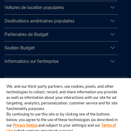
Voitures de location populaires
Destinations américaines populaires
Partenaires de Budget
Soutien Budget
Informations sur l'entreprise
We, and our third-party partners, use cookies, pixels, and other
technologies to collect, record, and share information you provide
as well as information about your interactions with our site for ad
targeting, analytics, personalization, customer service and for site
functionality purposes.
By continuing to use this site or by clicking one of the buttons
below, you agree to the use of these technologies (as described in
our
Privacy Notice
and subject to your settings) and our
Terms of