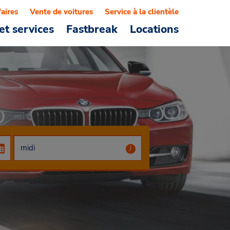
faires
Vente de voitures
Service à la clientèle
et services
Fastbreak
Locations