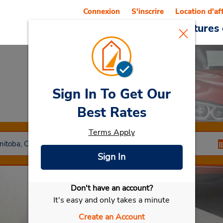
Connexion
S'inscrire
Location d'af
Reservations
Offres
Voitures 
Sign In To Get Our
Car Rental
Morden
Best Rates
Terms Apply
Sign In
Don't have an account?
Sélectionner ma voiture
It's easy and only takes a minute
Create an Account