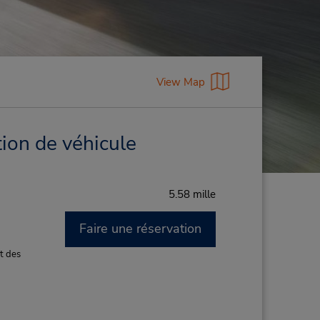
View Map
ion de véhicule
5.58 mille
Faire une réservation
M
t des