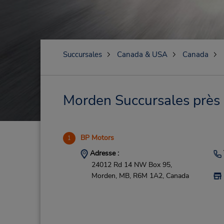
Succursales
Canada & USA
Canada
Morden Succursales près d
BP Motors
1
Adresse :
24012 Rd 14 NW Box 95,
Morden,
MB,
R6M 1A2,
Canada