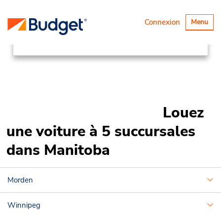
Succursales
Canada & USA
Basculer
Connexion
Menu
la
Canada
Manitoba
navigatio
Louez
une voiture à 5 succursales
dans Manitoba
Morden
Winnipeg