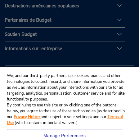
Destinations américaines populaires
Partenaires de Budget
Soutien Budget
Informations sur l'entreprise
We, and our third-party partners, use cookies, pixels, and other
technologies to collect, record, and share information you provide
as well as information about your interactions with our site for ad
targeting, analytics, personalization, customer service and for site
functionality purposes.
By continuing to use this site or by clicking one of the buttons
below, you agree to the use of these technologies (as described in
our
Privacy Notice
and subject to your settings) and our
Terms of
Use
(which contains important waivers).
Manage Preferences