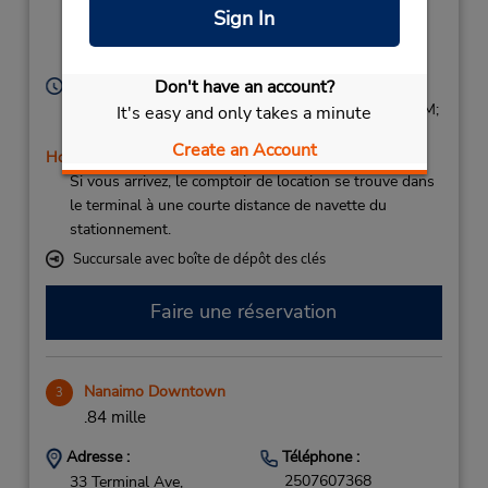
Licensee
Water Airport,
Sign In
Nanaimo,
BC,
V9R 5C4,
Canada
Heures d'exploitation :
Don't have an account?
Sun 9:00 AM - 5:00 PM; Mon - Fri 8:00 AM - 5:30 PM;
It's easy and only takes a minute
Sat 8:00 AM - 5:00 PM
Create an Account
Holiday Hours
Si vous arrivez, le comptoir de location se trouve dans
le terminal à une courte distance de navette du
stationnement.
Succursale avec boîte de dépôt des clés
Faire une réservation
Nanaimo Downtown
3
.84 mille
Adresse :
Téléphone :
2507607368
33 Terminal Ave,