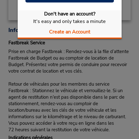
Don't have an account?
It's easy and only takes a minute
Informations sur la succursale
Create an Account
Fastbreak Service
Prise en charge Fastbreak : Rendez-vous à la file d’attente
Fastbreak de Budget ou au comptoir de location de
Budget. Présentez votre permis de conduire pour recevoir
votre contrat de location et vos clés.
Retour de véhicules pour les membres du service
Fastbreak : Stationnez le véhicule et verrouillez-le. Si un
agent de restitution n'est pas disponible dans le parc de
stationnement, rendez-vous au comptoir de
location/bureau avec les clés de votre véhicule et les
informations sur le kilométrage et le niveau de carburant.
Vous pouvez accéder à votre reçu en ligne dans les
72 heures suivant la restitution de votre véhicule.
Indications générales