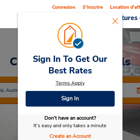
Connexion
S'inscrire
Location d'af
Reservations
Offres
Voitures 
Sign In To Get Our
Car Rental
White Hills
Best Rates
Terms Apply
Sign In
Don't have an account?
Sélectionner ma voiture
It's easy and only takes a minute
Create an Account