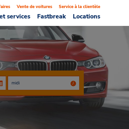
faires
Vente de voitures
Service à la clientèle
et services
Fastbreak
Locations