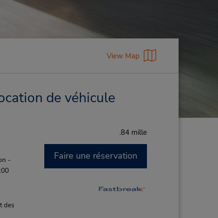
View Map
ocation de véhicule
.84 mille
Faire une réservation
on -
:00
t des