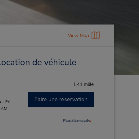
View Map
location de véhicule
1.41 mille
Faire une réservation
- Fri
0 AM -