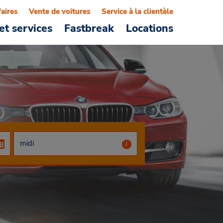
faires
Vente de voitures
Service à la clientèle
et services
Fastbreak
Locations