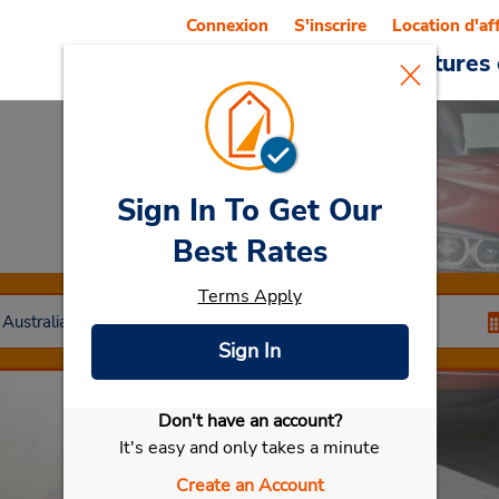
Connexion
S'inscrire
Location d'af
Reservations
Offres
Voitures 
Sign In To Get Our
Car Rental
Geelong
Best Rates
Terms Apply
Sign In
Don't have an account?
Sélectionner ma voiture
It's easy and only takes a minute
Create an Account