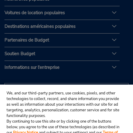
Voitures de location populaires
Destinations américaines populaires
Partenaires de Budget
Soutien Budget
Informations sur l'entreprise
We, and our third-party partners, use cookies, pixels, and other
technologies to collect, record, and share information you provide
as well as information about your interactions with our site for ad
targeting, analytics, personalization, customer service and for site
functionality purposes.
By continuing to use this site or by clicking one of the buttons
below, you agree to the use of these technologies (as described in
our
Privacy Notice
and subject to your settings) and our
Terms of