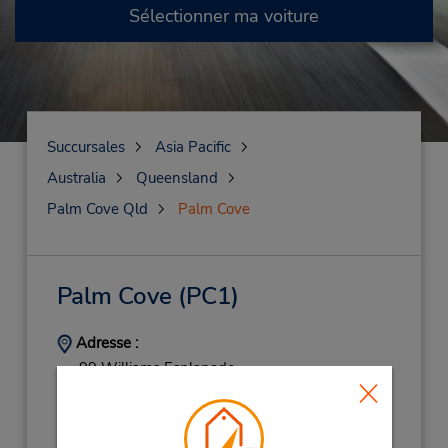
Sélectionner ma voiture
Succursales
Asia Pacific
Australia
Queensland
Palm Cove Qld
Palm Cove
Palm Cove
(PC1)
Adresse :
99 Williams Esplanade,
The Reef House Resort,
Palm Cove,
QL,
4879,
Australia
Téléphone :