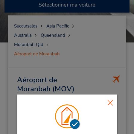
Sélectionner ma voiture
Succursales
Asia Pacific
Australia
Queensland
Moranbah Qld
Aéroport de Moranbah
Aéroport de
Moranbah
(MOV)
Adresse :
Terminal Building,
(Remote),
Moranbah,
QL,
4744,
Australia
Téléphone :
CALL: (61) 2 9353 9399