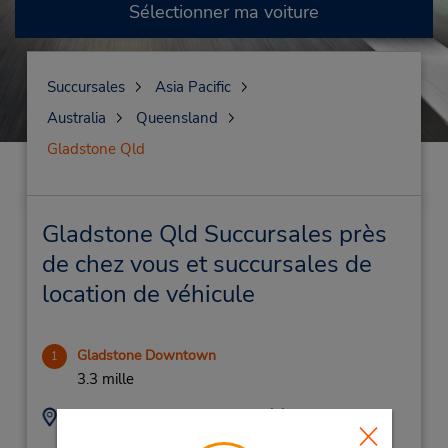
Sélectionner ma voiture
Succursales
Asia Pacific
Australia
Queensland
Gladstone Qld
Gladstone Qld Succursales près
de chez vous et succursales de
location de véhicule
Gladstone Downtown
1
3.3 mille
Adresse :
Téléphone :
(61) 7 4972 8488
18 Neil St,