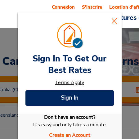
Connexion
S'inscrire
Location d'af
Reservations
Offres
Voitures 
Sign In To Get Our
a Car
at Aéroport de Cairn
Best Rates
Terms Apply
Sign In
eensland
Cairns Qld
Aéroport de Cairns
Don't have an account?
Sélectionner ma voiture
It's easy and only takes a minute
Create an Account