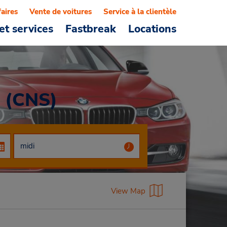
faires
Vente de voitures
Service à la clientèle
et services
Fastbreak
Locations
s (CNS)
View Map