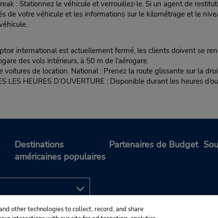
ak : Stationnez le véhicule et verrouillez-le. Si un agent de restitu
s de votre véhicule et les informations sur le kilométrage et le ni
véhicule.
ir international est actuellement fermé, les clients doivent se rend
ogare des vols intérieurs, à 50 m de l’aérogare.
itures de location. National : Prenez la route glissante sur la droit
S LES HEURES D’OUVERTURE : Disponible durant les heures d’ouver
Destinations
Partenaires de Budget
Sou
américaines populaires
and other technologies to collect, record, and share