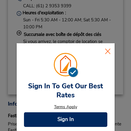
CALL: (61) 2 9353 9399
Heures d'exploitation :
Sun - Fri 5:30 AM - 12:00 AM; Sat 5:30 AM -
10:00 PM
Succursale avec boîte de dépôt des clés
Si vous arrivez, le comptoir de location se
trouve dans le terminal à une courte distance
de marche du stationnement.
Obtenir un itinéraire
Sign In To Get Our Best
Rates
Informations sur la succursale
Terms Apply
Fastbreak Service
Sign In
Prise en charge Fastbreak : Rendez-vous à la file d’attente
Fastbreak de Budget ou au comptoir de location de