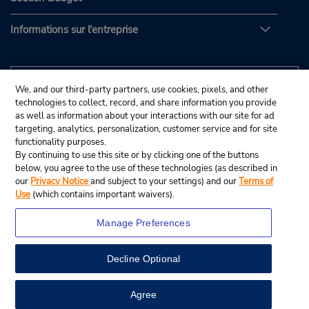
Informations sur l'entreprise
We, and our third-party partners, use cookies, pixels, and other
technologies to collect, record, and share information you provide
as well as information about your interactions with our site for ad
targeting, analytics, personalization, customer service and for site
functionality purposes.
By continuing to use this site or by clicking one of the buttons
below, you agree to the use of these technologies (as described in
our
Privacy Notice
and subject to your settings) and our
Terms of
Use
(which contains important waivers).
Manage Preferences
Decline Optional
© Budget Rent A Car System, Inc., 2025.
View Map
Agree