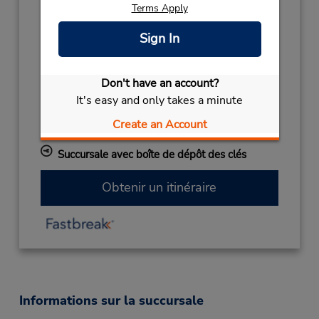
Terms Apply
KINGS BIRTHDAY
June 14 closed
ANZAC HOLIDAY
April 25
- April 26
Sign In
closed
CHRISTMAS HOLS
December 27
Don't have an account?
closed
- December 28
It's easy and only takes a minute
EASTER WEEKEND
March 26
- March 29
closed
Create an Account
CHRISTMAS DAY
December 25 closed
Succursale avec boîte de dépôt des clés
Obtenir un itinéraire
Informations sur la succursale