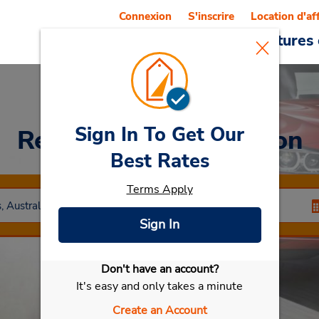
Connexion
S'inscrire
Location d'af
Reservations
Offres
Voitures 
Sign In To Get Our
Rent a Car
at Artarmon
Best Rates
Terms Apply
Sign In
Don't have an account?
Sélectionner ma voiture
It's easy and only takes a minute
Create an Account