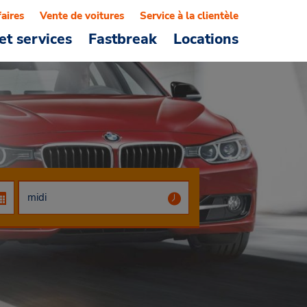
faires
Vente de voitures
Service à la clientèle
et services
Fastbreak
Locations