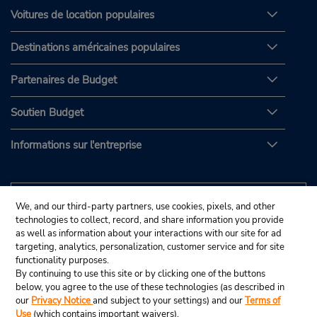
Voitures de location populaires
Destinations américaines populaires
Partenaires de Budget
Soutien Budget
Informations sur l'entreprise
We, and our third-party partners, use cookies, pixels, and other
technologies to collect, record, and share information you provide
as well as information about your interactions with our site for ad
targeting, analytics, personalization, customer service and for site
functionality purposes.
By continuing to use this site or by clicking one of the buttons
below, you agree to the use of these technologies (as described in
our
Privacy Notice
and subject to your settings) and our
Terms of
Use
(which contains important waivers).