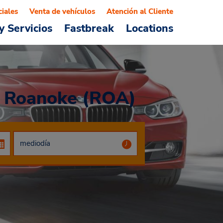
ciales
Venta de vehículos
Atención al Cliente
y Servicios
Fastbreak
Locations
e Roanoke (ROA)