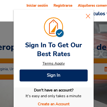
Iniciar sesión
Registrarse
Alquileres comer
Reservations
Ofertas
Vehículos 
Sign In To Get Our
eropuerto Internacional d
Best Rates
Terms Apply
Sign In
Don't have an account?
Seleccionar mi vehículo
It's easy and only takes a minute
Create an Account