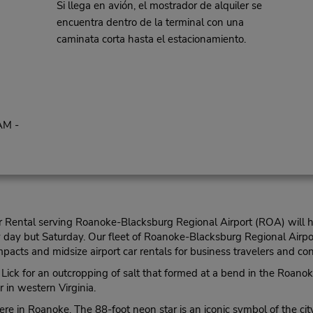
Si llega en avión, el mostrador de alquiler se
encuentra dentro de la terminal con una
caminata corta hasta el estacionamiento.
AM -
Car Rental serving Roanoke-Blacksburg Regional Airport (ROA) will 
 day but Saturday. Our fleet of Roanoke-Blacksburg Regional Airpo
mpacts and midsize airport car rentals for business travelers and co
g Lick for an outcropping of salt that formed at a bend in the Roan
 in western Virginia.
in Roanoke. The 88-foot neon star is an iconic symbol of the city. It