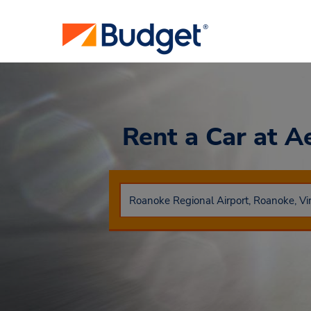
Rent a Car
at A