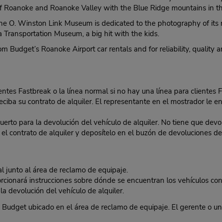
y of Roanoke and Roanoke Valley with the Blue Ridge mountains in 
 The O. Winston Link Museum is dedicated to the photography of its
a Transportation Museum, a big hit with the kids.
Budget’s Roanoke Airport car rentals and for reliability, quality an
lientes Fastbreak o la línea normal si no hay una línea para clientes 
eciba su contrato de alquiler. El representante en el mostrador le ent
o para la devolución del vehículo de alquiler. No tiene que devolv
 en el contrato de alquiler y deposítelo en el buzón de devoluciones
junto al área de reclamo de equipaje.
cionará instrucciones sobre dónde se encuentran los vehículos con
 devolución del vehículo de alquiler.
udget ubicado en el área de reclamo de equipaje. El gerente o una