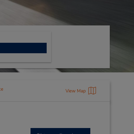
ke
View Map