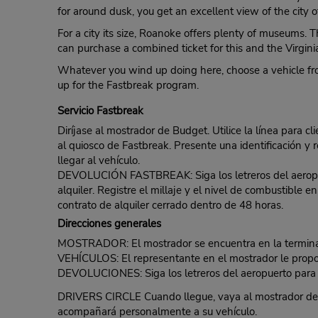
for around dusk, you get an excellent view of the cit
For a city its size, Roanoke offers plenty of museums.
can purchase a combined ticket for this and the Virgini
Whatever you wind up doing here, choose a vehicle from 
up for the Fastbreak program.
Servicio Fastbreak
Diríjase al mostrador de Budget. Utilice la línea para c
al quiosco de Fastbreak. Presente una identificación y r
llegar al vehículo.
DEVOLUCIÓN FASTBREAK: Siga los letreros del aeropuert
alquiler. Registre el millaje y el nivel de combustible
contrato de alquiler cerrado dentro de 48 horas.
Direcciones generales
MOSTRADOR: El mostrador se encuentra en la terminal 
VEHÍCULOS: El representante en el mostrador le propor
DEVOLUCIONES: Siga los letreros del aeropuerto para la
DRIVERS CIRCLE Cuando llegue, vaya al mostrador de B
acompañará personalmente a su vehículo.