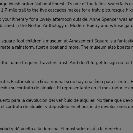
rge Washington National Forest. It’s one of the tallest waterfalls ea
.7-mile trail to the five cascades makes for a truly picturesque hik
r itinerary for a lovely afternoon outside. Anne Spencer was an im
ublished in the Norton Anthology of Modern Poetry and whose ga
uare-foot children’s museum at Amazement Square is a fantastic at
, create a rainstorm, float a boat and more. The museum also boasts
 the name frequent travelers trust. And don’t forget to sign up for
lientes Fastbreak o la línea normal si no hay una línea para clientes 
eciba su contrato de alquiler. El representante en el mostrador le ent
o para la devolución del vehículo de alquiler. No tiene que devolv
 en el contrato de alquiler y deposítelo en el buzón de devoluciones
dad y dé vuelta a la derecha. El mostrador está a la derecha.