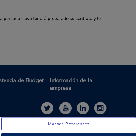
 persona clave tendrá preparado su contrato y lo
stencia de Budget
Información de la
empresa
Manage Preferences