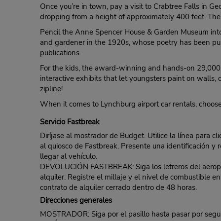
Once you’re in town, pay a visit to Crabtree Falls in Geo
dropping from a height of approximately 400 feet. The 1
Pencil the Anne Spencer House & Garden Museum into you
and gardener in the 1920s, whose poetry has been p
publications.
For the kids, the award-winning and hands-on 29,000-sq
interactive exhibits that let youngsters paint on walls
zipline!
When it comes to Lynchburg airport car rentals, choose
Servicio Fastbreak
Diríjase al mostrador de Budget. Utilice la línea para c
al quiosco de Fastbreak. Presente una identificación y r
llegar al vehículo.
DEVOLUCIÓN FASTBREAK: Siga los letreros del aeropuert
alquiler. Registre el millaje y el nivel de combustible
contrato de alquiler cerrado dentro de 48 horas.
Direcciones generales
MOSTRADOR: Siga por el pasillo hasta pasar por seguri