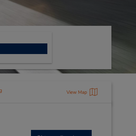
g
View Map