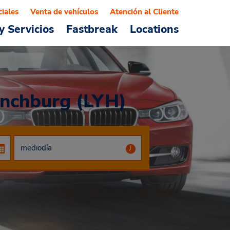
ciales
Venta de vehículos
Atención al Cliente
y Servicios
Fastbreak
Locations
ynchburg (LYH)