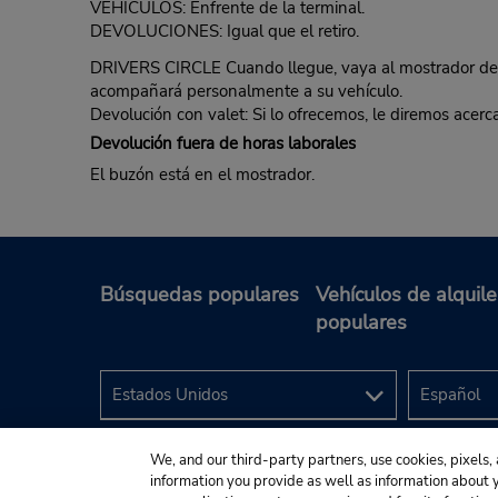
VEHÍCULOS: Enfrente de la terminal.
DEVOLUCIONES: Igual que el retiro.
DRIVERS CIRCLE Cuando llegue, vaya al mostrador de B
acompañará personalmente a su vehículo.
Devolución con valet: Si lo ofrecemos, le diremos acer
Devolución fuera de horas laborales
El buzón está en el mostrador.
Búsquedas populares
Vehículos de alquile
populares
We, and our third-party partners, use cookies, pixels, 
information you provide as well as information about yo