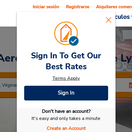
Iniciar sesión
Registrarse
Alquileres comer
Reservations
Ofertas
Vehículos 
Sign In To Get Our
Aeropuerto Regional de L
Best Rates
Terms Apply
Sign In
Don't have an account?
Seleccionar mi vehículo
It's easy and only takes a minute
Create an Account