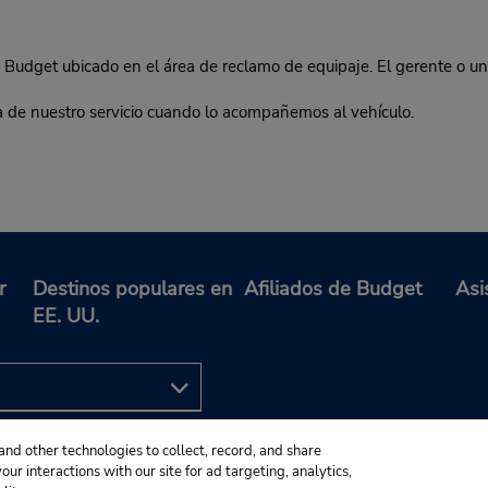
udget ubicado en el área de reclamo de equipaje. El gerente o una
ca de nuestro servicio cuando lo acompañemos al vehículo.
r
Destinos populares en
Afiliados de Budget
Asi
EE. UU.
and other technologies to collect, record, and share
ur interactions with our site for ad targeting, analytics,