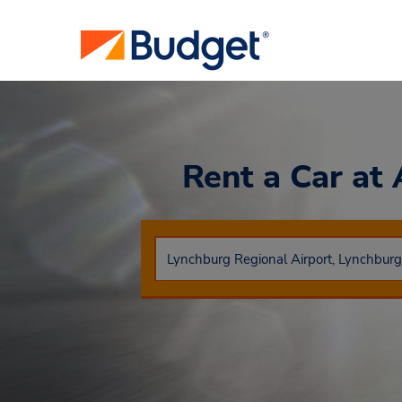
Rent a Car
at 