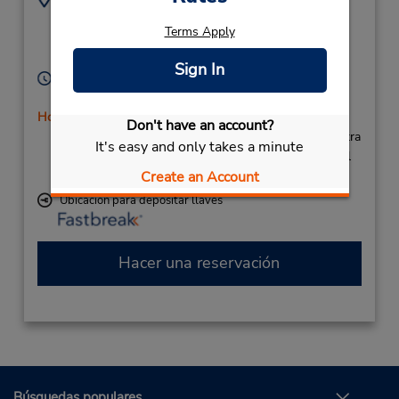
4017365923
700 Jefferson Blvd,
Terms Apply
Location Type:
Warwick,
RI,
02886,
Corporate
United States
Sign In
Horario de servicio:
Sun - Sat 6:00 AM - 12:30 AM
Holiday Hours
Don't have an account?
Si llega en avión, el mostrador de alquiler se encuentra
It's easy and only takes a minute
dentro de la terminal con una caminata corta hasta el
Create an Account
estacionamiento.
Ubicación para depositar llaves
Hacer una reservación
Búsquedas populares